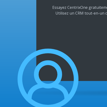
Essayez CentrixOne gratuiteme
Utilisez un CRM tout-en-un 